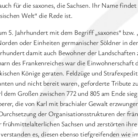
t auch für die saxones, die Sachsen. Ihr Name finde
sischen Welt“ die Rede ist.
um 5. Jahrhundert mit dem Begriff „saxones“ bzw. 
orden oder Einheiten germanischer Söldner in de
ahrhundert damit auch Bewohner der Landschaften 
hbarn des Frankenreiches war die Einwohnerschaft
schen Könige geraten. Feldzüge und Strafexpediti
nten und nicht bereit waren, geforderte Tribute zu 
Karl dem Großen zwischen 772 und 805 am Ende sieg
rer, die von Karl mit brachialer Gewalt erzwungen
 Durchsetzung der Organisationsstrukturen der frä
 frühmittelalterlichen Sachsen und zerstörten ihre 
 verstanden es, diesen ebenso tiefgreifenden wie i