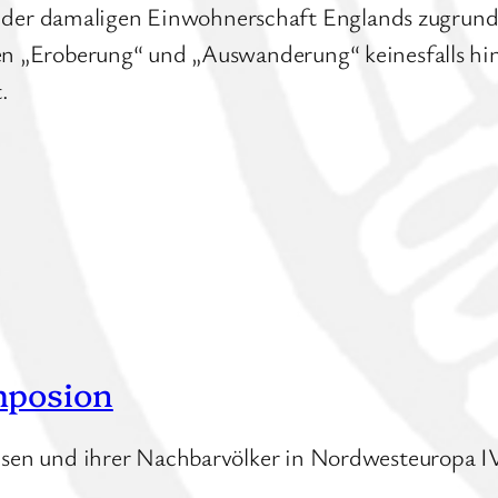
r damaligen Einwohnerschaft Englands zugrunde li
fen „Eroberung“ und „Auswanderung“ keinesfalls h
.
mposion
chsen und ihrer Nachbarvölker in Nordwesteuropa 