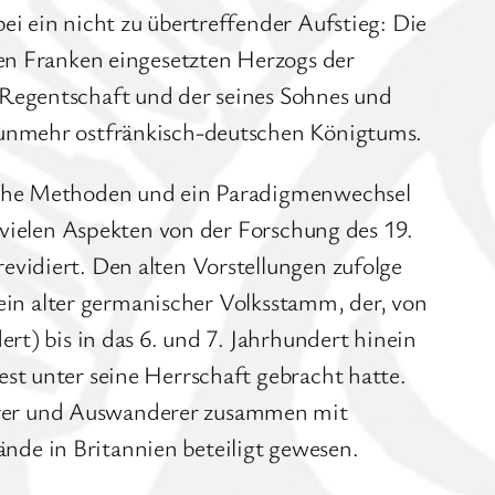
i ein nicht zu übertreffender Aufstieg: Die
den Franken eingesetzten Herzogs der
 Regentschaft und der seines Sohnes und
 nunmehr ostfränkisch-deutschen Königtums.
liche Methoden und ein Paradigmenwechsel
 vielen Aspekten von der Forschung des 19.
vidiert. Den alten Vorstellungen zufolge
 ein alter germanischer Volksstamm, der, von
rt) bis in das 6. und 7. Jahrhundert hinein
st unter seine Herrschaft gebracht hatte.
erer und Auswanderer zusammen mit
de in Britannien beteiligt gewesen.