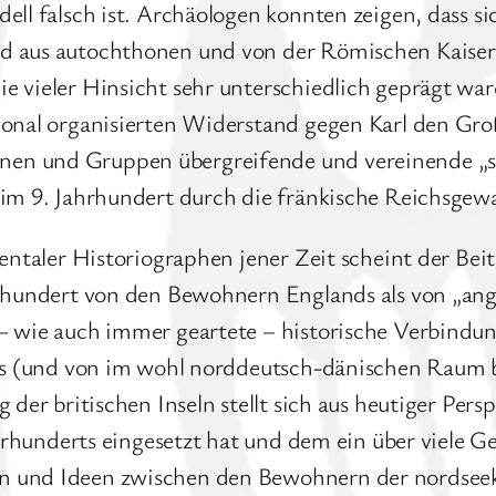
ell falsch ist. Archäologen konnten zeigen, dass s
d aus autochthonen und von der Römischen Kaiserze
e vieler Hinsicht sehr unterschiedlich geprägt war
ional organisierten Widerstand gegen Karl den Groß
n und Gruppen übergreifende und vereinende „säch
 im 9. Jahrhundert durch die fränkische Reichsgew
nentaler Historiographen jener Zeit scheint der Be
hrhundert von den Bewohnern Englands als von „ang
– wie auch immer geartete – historische Verbindu
ones (und von im wohl norddeutsch-dänischen Raum
 der britischen Inseln stellt sich aus heutiger Per
ahrhunderts eingesetzt hat und dem ein über viele Ge
n und Ideen zwischen den Bewohnern der nordsee