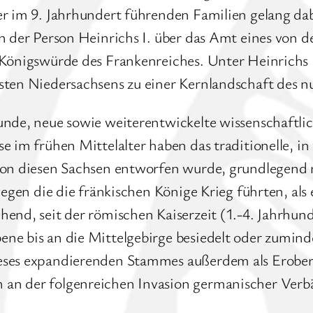
r im 9. Jahrhundert führenden Familien gelang dabe
n der Person Heinrichs I. über das Amt eines von 
 Königswürde des Frankenreiches. Unter Heinrichs
osten Niedersachsens zu einer Kernlandschaft des
Funde, neue sowie weiterentwickelte wissenschaft
e im frühen Mittelalter haben das traditionelle, in
von diesen Sachsen entworfen wurde, grundlegend re
gegen die die fränkischen Könige Krieg führten, als
end, seit der römischen Kaiserzeit (1.-4. Jahrhunde
e bis an die Mittelgebirge besiedelt oder zuminde
ieses expandierenden Stammes außerdem als Erob
an der folgenreichen Invasion germanischer Verbän